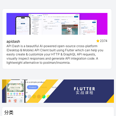
2374
apidash
API Dash is a beautiful AI-powered open-source cross-platform
(Desktop & Mobile) API Client built using Flutter which can help you
easily create & customize your HTTP & GraphQL API requests,
visually inspect responses and generate API integration code. A
lightweight alternative to postman/insomnia.
分类