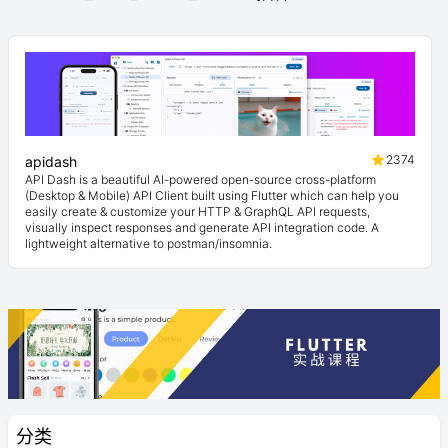
2374
apidash
API Dash is a beautiful AI-powered open-source cross-platform
(Desktop & Mobile) API Client built using Flutter which can help you
easily create & customize your HTTP & GraphQL API requests,
visually inspect responses and generate API integration code. A
lightweight alternative to postman/insomnia.
分类