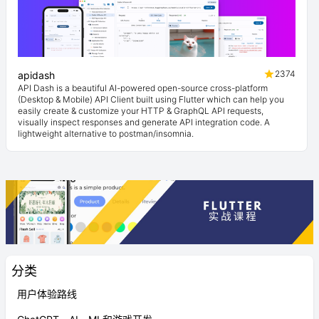
2374
apidash
API Dash is a beautiful AI-powered open-source cross-platform
(Desktop & Mobile) API Client built using Flutter which can help you
easily create & customize your HTTP & GraphQL API requests,
visually inspect responses and generate API integration code. A
lightweight alternative to postman/insomnia.
分类
用户体验路线