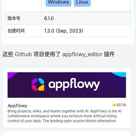
Windows
Linux
6.1.0
版本号
1.3.0 (Sep, 2023)
创建时间
这些 Github 项目使用了 appflowy_editor 插件
65116
AppFlowy
Bring projects, wikis, and teams together with AI. AppFlowy is the AI
collaborative workspace where you achieve more without losing
control of your data. The leading open source Notion alternative.