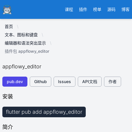
Ducafecat
课程
插件
榜单
源码
博客
首页
文本、图标和键盘
编辑器和语法突出显示
插件包 appflowy_editor
appflowy_editor
pub.dev
Github
Issues
API文档
作者
安装
flutter pub add appflowy_editor
简介