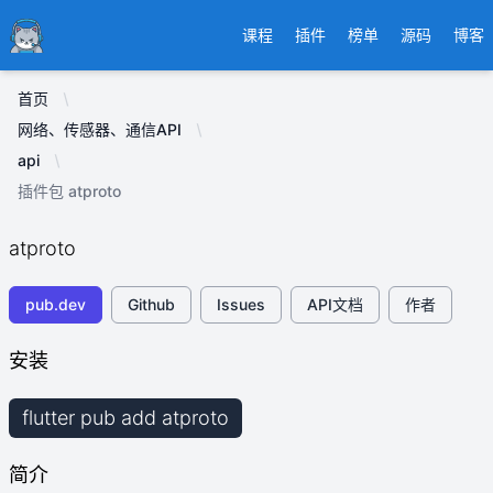
Ducafecat
课程
插件
榜单
源码
博客
首页
网络、传感器、通信API
api
插件包 atproto
atproto
pub.dev
Github
Issues
API文档
作者
安装
flutter pub add atproto
简介