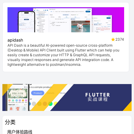
2374
apidash
API Dash is a beautiful AI-powered open-source cross-platform
(Desktop & Mobile) API Client built using Flutter which can help you
easily create & customize your HTTP & GraphQL API requests,
visually inspect responses and generate API integration code. A
lightweight alternative to postman/insomnia.
分类
用户体验路线