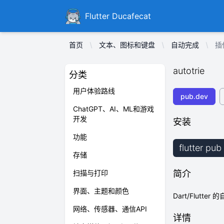
Ducafecat
Flutter Ducafecat
首页
文本、图标和键盘
自动完成
插件
autotrie
分类
用户体验路线
pub.dev
ChatGPT、AI、ML和游戏
开发
安装
功能
flutter pub
存储
扫描与打印
简介
界面、主题和颜色
Dart/Flutt
网络、传感器、通信API
详情