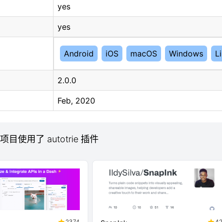
yes
yes
Android
iOS
macOS
Windows
L
2.0.0
Feb, 2020
 项目使用了 autotrie 插件
2374
4