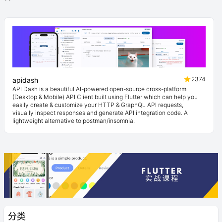
2374
apidash
API Dash is a beautiful AI-powered open-source cross-platform
(Desktop & Mobile) API Client built using Flutter which can help you
easily create & customize your HTTP & GraphQL API requests,
visually inspect responses and generate API integration code. A
lightweight alternative to postman/insomnia.
分类