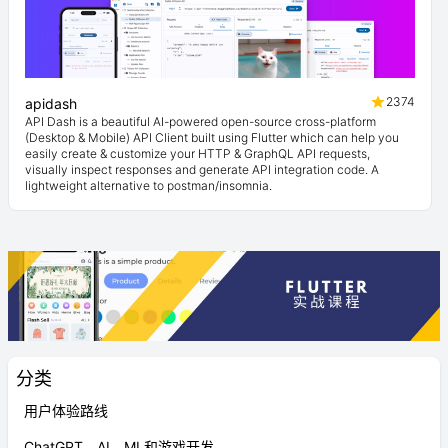
2374
apidash
API Dash is a beautiful AI-powered open-source cross-platform
(Desktop & Mobile) API Client built using Flutter which can help you
easily create & customize your HTTP & GraphQL API requests,
visually inspect responses and generate API integration code. A
lightweight alternative to postman/insomnia.
分类
用户体验路线
ChatGPT、AI、ML和游戏开发