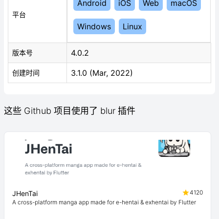
Android
iOS
Web
macOS
平台
Windows
Linux
4.0.2
版本号
3.1.0 (Mar, 2022)
创建时间
这些 Github 项目使用了 blur 插件
4120
JHenTai
A cross-platform manga app made for e-hentai & exhentai by Flutter