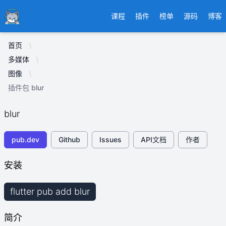
Ducafecat
课程
插件
榜单
源码
博客
首页
多媒体
图像
插件包 blur
blur
pub.dev
Github
Issues
API文档
作者
安装
flutter pub add blur
简介