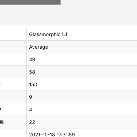
Glassmorphic UI
Average
49
58
150
分
9
4
数
22
总数
2021-10-18 17:31:59