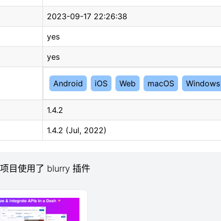
2023-09-17 22:26:38
yes
yes
Android
iOS
Web
macOS
Windows
1.4.2
1.4.2 (Jul, 2022)
b 项目使用了 blurry 插件