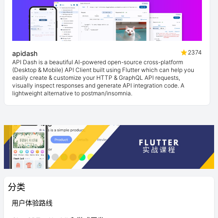
2374
apidash
API Dash is a beautiful AI-powered open-source cross-platform
(Desktop & Mobile) API Client built using Flutter which can help you
easily create & customize your HTTP & GraphQL API requests,
visually inspect responses and generate API integration code. A
lightweight alternative to postman/insomnia.
分类
用户体验路线