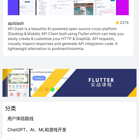
2374
apidash
API Dash is a beautiful AI-powered open-source cross-platform
(Desktop & Mobile) API Client built using Flutter which can help you
easily create & customize your HTTP & GraphQL API requests,
visually inspect responses and generate API integration code. A
lightweight alternative to postman/insomnia.
分类
用户体验路线
ChatGPT、AI、ML和游戏开发