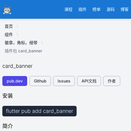
Ducafecat
课程
插件
榜单
源码
博客
首页
组件
徽章，角标，绶带
插件包 card_banner
card_banner
pub.dev
Github
Issues
API文档
作者
安装
flutter pub add card_banner
简介