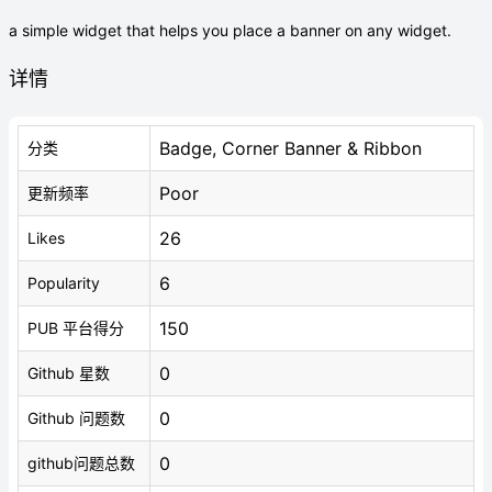
a simple widget that helps you place a banner on any widget.
详情
Badge, Corner Banner & Ribbon
分类
Poor
更新频率
26
Likes
6
Popularity
150
PUB 平台得分
0
Github 星数
0
Github 问题数
0
github问题总数