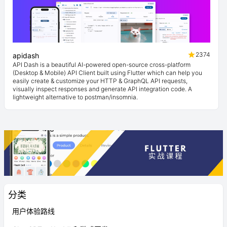
2374
apidash
API Dash is a beautiful AI-powered open-source cross-platform
(Desktop & Mobile) API Client built using Flutter which can help you
easily create & customize your HTTP & GraphQL API requests,
visually inspect responses and generate API integration code. A
lightweight alternative to postman/insomnia.
分类
用户体验路线