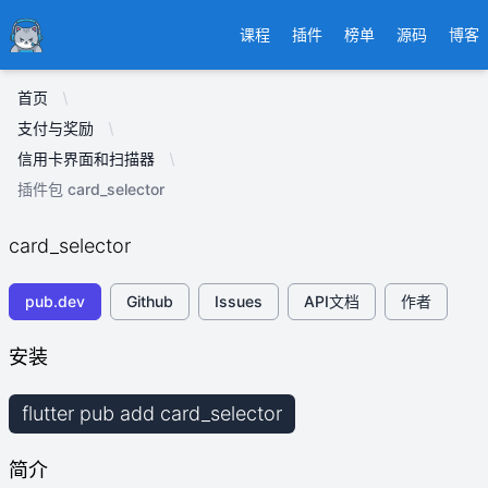
Ducafecat
课程
插件
榜单
源码
博客
首页
支付与奖励
信用卡界面和扫描器
插件包 card_selector
card_selector
pub.dev
Github
Issues
API文档
作者
安装
flutter pub add card_selector
简介