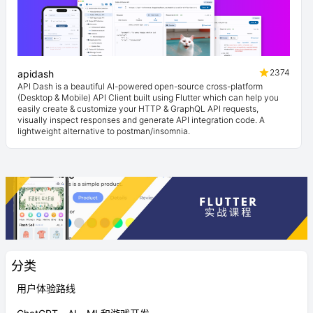
2374
apidash
API Dash is a beautiful AI-powered open-source cross-platform
(Desktop & Mobile) API Client built using Flutter which can help you
easily create & customize your HTTP & GraphQL API requests,
visually inspect responses and generate API integration code. A
lightweight alternative to postman/insomnia.
分类
用户体验路线