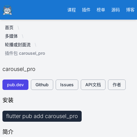
Ducafecat
课程
插件
榜单
源码
博客
首页
多媒体
轮播或封面流
插件包 carousel_pro
carousel_pro
pub.dev
Github
Issues
API文档
作者
安装
flutter pub add carousel_pro
简介