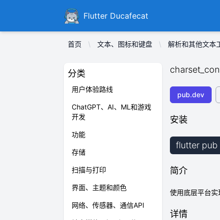
Ducafecat
Flutter Ducafecat
首页
文本、图标和键盘
解析和其他文本
charset_con
分类
用户体验路线
pub.dev
ChatGPT、AI、ML和游戏
开发
安装
功能
flutter pu
存储
扫描与打印
简介
界面、主题和颜色
使用底层平台实
网络、传感器、通信API
详情