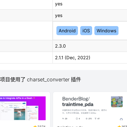
yes
yes
Android
iOS
Windows
2.3.0
2.1.1 (Dec, 2022)
 项目使用了 charset_converter 插件
2374
16