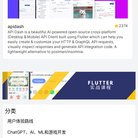
2374
apidash
API Dash is a beautiful AI-powered open-source cross-platform
(Desktop & Mobile) API Client built using Flutter which can help you
easily create & customize your HTTP & GraphQL API requests,
visually inspect responses and generate API integration code. A
lightweight alternative to postman/insomnia.
分类
用户体验路线
ChatGPT、AI、ML和游戏开发