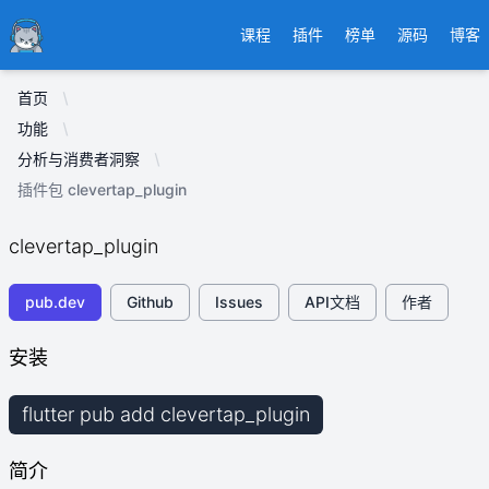
Ducafecat
课程
插件
榜单
源码
博客
首页
功能
分析与消费者洞察
插件包 clevertap_plugin
clevertap_plugin
pub.dev
Github
Issues
API文档
作者
安装
flutter pub add clevertap_plugin
简介