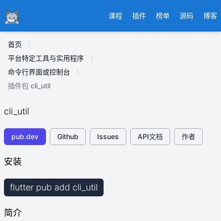
Ducafecat
课程
插件
榜单
源码
博客
首页
平台特定工具与实用程序
命令行界面或控制台
插件包 cli_util
cli_util
pub.dev
Github
Issues
API文档
作者
安装
flutter pub add cli_util
简介