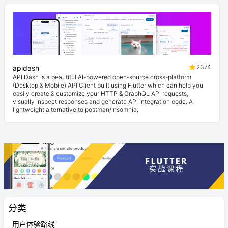
2374
apidash
API Dash is a beautiful AI-powered open-source cross-platform
(Desktop & Mobile) API Client built using Flutter which can help you
easily create & customize your HTTP & GraphQL API requests,
visually inspect responses and generate API integration code. A
lightweight alternative to postman/insomnia.
分类
用户体验路线