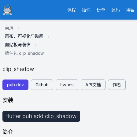
Ducafecat
课程
插件
榜单
源码
博客
首页
画布、可视化与动画
剪贴板与装饰
插件包 clip_shadow
clip_shadow
pub.dev
Github
Issues
API文档
作者
安装
flutter pub add clip_shadow
简介