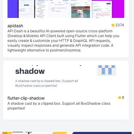
2374
apidash
API Dash is a beautiful AI-powered open-source cross-platform
(Desktop & Mobile) API Client built using Flutter which can help you
easily create & customize your HTTP & GraphQL API requests,
visually inspect responses and generate API integration code. A
lightweight alternative to postman/insomnia.
8
flutter-clip-shadow
A shadow cast by a clipped box. Support all BoxShadow class
properties!