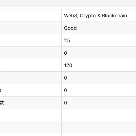
Web3, Crypto & Blockchain
Good
25
0
120
分
0
0
数
0
总数