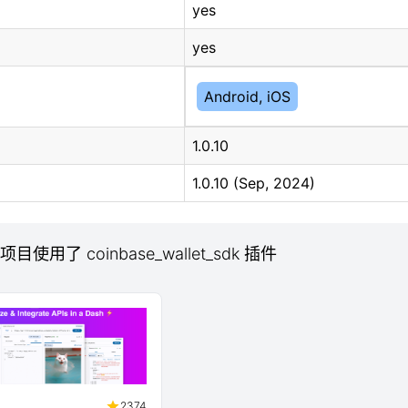
yes
yes
Android, iOS
1.0.10
1.0.10 (Sep, 2024)
 项目使用了 coinbase_wallet_sdk 插件
2374