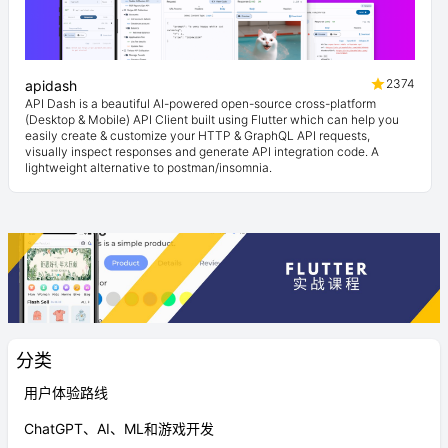
2374
apidash
API Dash is a beautiful AI-powered open-source cross-platform
(Desktop & Mobile) API Client built using Flutter which can help you
easily create & customize your HTTP & GraphQL API requests,
visually inspect responses and generate API integration code. A
lightweight alternative to postman/insomnia.
分类
用户体验路线
ChatGPT、AI、ML和游戏开发