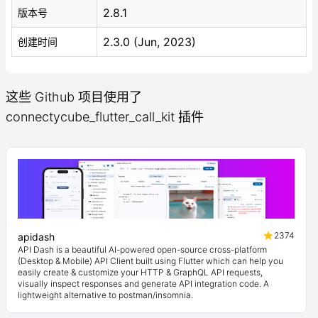
2.8.1
版本号
2.3.0 (Jun, 2023)
创建时间
这些 Github 项目使用了
connectycube_flutter_call_kit 插件
2374
apidash
API Dash is a beautiful AI-powered open-source cross-platform
(Desktop & Mobile) API Client built using Flutter which can help you
easily create & customize your HTTP & GraphQL API requests,
visually inspect responses and generate API integration code. A
lightweight alternative to postman/insomnia.