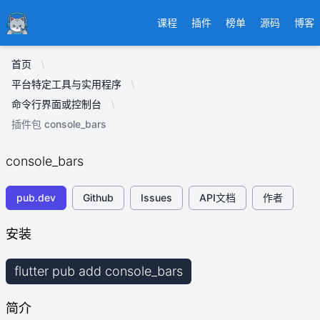
Ducafecat
课程
插件
榜单
源码
博客
首页
平台特定工具与实用程序
命令行界面或控制台
插件包 console_bars
console_bars
pub.dev
Github
Issues
API文档
作者
安装
flutter pub add console_bars
简介