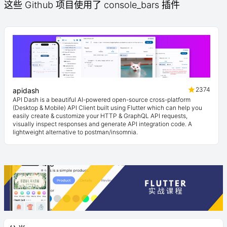
这些 Github 项目使用了 console_bars 插件
2374
apidash
API Dash is a beautiful AI-powered open-source cross-platform
(Desktop & Mobile) API Client built using Flutter which can help you
easily create & customize your HTTP & GraphQL API requests,
visually inspect responses and generate API integration code. A
lightweight alternative to postman/insomnia.