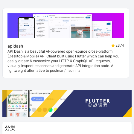
2374
apidash
API Dash is a beautiful AI-powered open-source cross-platform
(Desktop & Mobile) API Client built using Flutter which can help you
easily create & customize your HTTP & GraphQL API requests,
visually inspect responses and generate API integration code. A
lightweight alternative to postman/insomnia.
分类