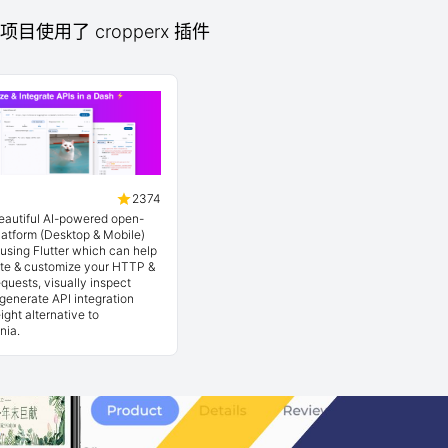
b 项目使用了 cropperx 插件
2374
beautiful AI-powered open-
latform (Desktop & Mobile)
t using Flutter which can help
ate & customize your HTTP &
quests, visually inspect
generate API integration
ight alternative to
nia.