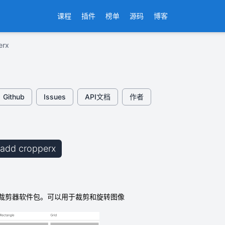
课程
插件
榜单
源码
博客
erx
Github
Issues
API文档
作者
b add cropperx
的图像裁剪器软件包。可以用于裁剪和旋转图像