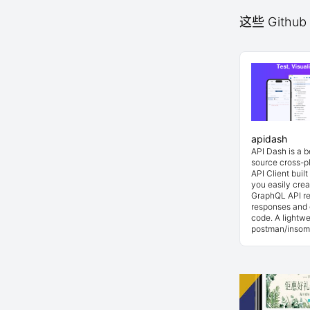
这些 Githu
apidash
API Dash is a 
source cross-p
API Client buil
you easily cre
GraphQL API re
responses and 
code. A lightwe
postman/insom