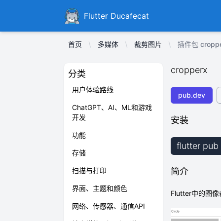
Ducafecat
Flutter Ducafecat
首页
多媒体
裁剪图片
插件包 cropp
cropperx
分类
用户体验路线
pub.dev
ChatGPT、AI、ML和游戏
开发
安装
功能
flutter pu
存储
扫描与打印
简介
界面、主题和颜色
Flutter中
网络、传感器、通信API