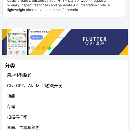
easily create & customize your HTTP & GraphQL API requests,
visually inspect responses and generate API integration code. A
lightweight alternative to postman/insomnia.
分类
用户体验路线
ChatGPT、AI、ML和游戏开发
功能
存储
扫描与打印
界面、主题和颜色