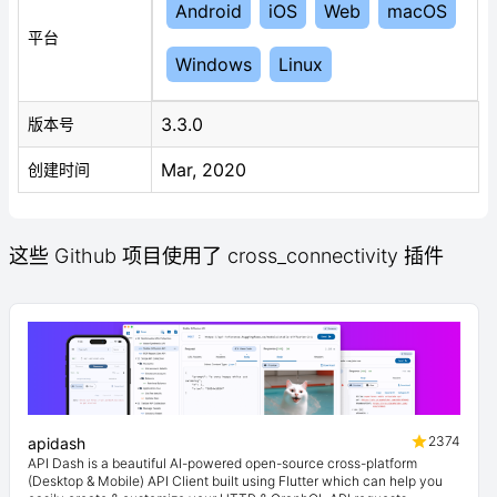
Android
iOS
Web
macOS
平台
Windows
Linux
3.3.0
版本号
Mar, 2020
创建时间
这些 Github 项目使用了 cross_connectivity 插件
2374
apidash
API Dash is a beautiful AI-powered open-source cross-platform
(Desktop & Mobile) API Client built using Flutter which can help you