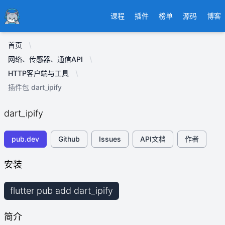
Ducafecat
课程
插件
榜单
源码
博客
首页
网络、传感器、通信API
HTTP客户端与工具
插件包 dart_ipify
dart_ipify
pub.dev
Github
Issues
API文档
作者
安装
flutter pub add dart_ipify
简介