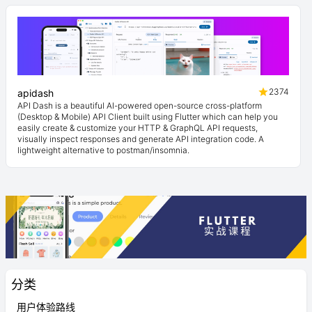
2374
apidash
API Dash is a beautiful AI-powered open-source cross-platform
(Desktop & Mobile) API Client built using Flutter which can help you
easily create & customize your HTTP & GraphQL API requests,
visually inspect responses and generate API integration code. A
lightweight alternative to postman/insomnia.
分类
用户体验路线