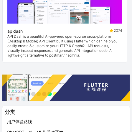
2374
apidash
API Dash is a beautiful AI-powered open-source cross-platform
(Desktop & Mobile) API Client built using Flutter which can help you
easily create & customize your HTTP & GraphQL API requests,
visually inspect responses and generate API integration code. A
lightweight alternative to postman/insomnia.
分类
用户体验路线