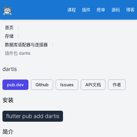
Ducafecat
课程
插件
榜单
源码
博客
首页
存储
数据库适配器与连接器
插件包 dartis
dartis
pub.dev
Github
Issues
API文档
作者
安装
flutter pub add dartis
简介