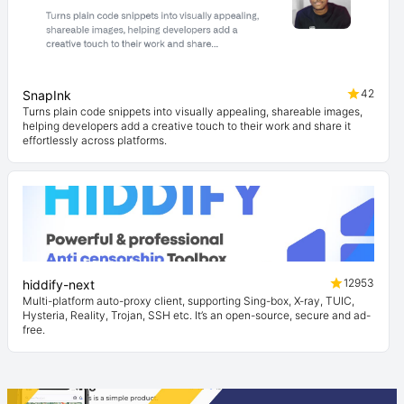
42
SnapInk
Turns plain code snippets into visually appealing, shareable images,
helping developers add a creative touch to their work and share it
effortlessly across platforms.
12953
hiddify-next
Multi-platform auto-proxy client, supporting Sing-box, X-ray, TUIC,
Hysteria, Reality, Trojan, SSH etc. It’s an open-source, secure and ad-
free.