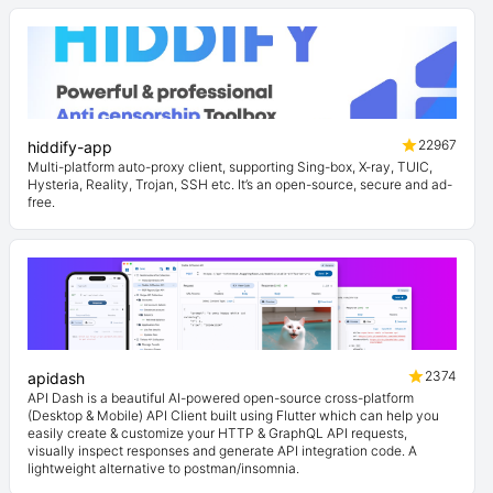
22967
hiddify-app
Multi-platform auto-proxy client, supporting Sing-box, X-ray, TUIC,
Hysteria, Reality, Trojan, SSH etc. It’s an open-source, secure and ad-
free.
2374
apidash
API Dash is a beautiful AI-powered open-source cross-platform
(Desktop & Mobile) API Client built using Flutter which can help you
easily create & customize your HTTP & GraphQL API requests,
visually inspect responses and generate API integration code. A
lightweight alternative to postman/insomnia.