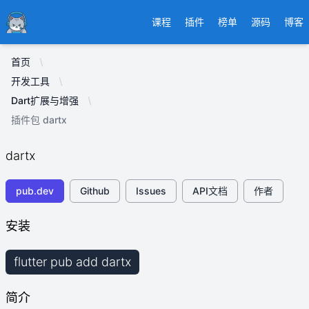
Ducafecat
课程
插件
榜单
源码
博客
首页
开发工具
Dart扩展与增强
插件包 dartx
dartx
pub.dev
Github
Issues
API文档
作者
安装
flutter pub add dartx
简介