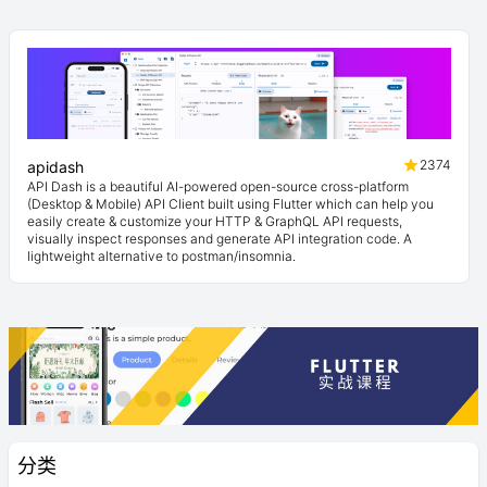
2374
apidash
API Dash is a beautiful AI-powered open-source cross-platform
(Desktop & Mobile) API Client built using Flutter which can help you
easily create & customize your HTTP & GraphQL API requests,
visually inspect responses and generate API integration code. A
lightweight alternative to postman/insomnia.
分类