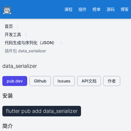
Ducafecat
课程
插件
榜单
源码
博客
首页
开发工具
代码生成与序列化（JSON）
插件包 data_serializer
data_serializer
pub.dev
Github
Issues
API文档
作者
安装
flutter pub add data_serializer
简介