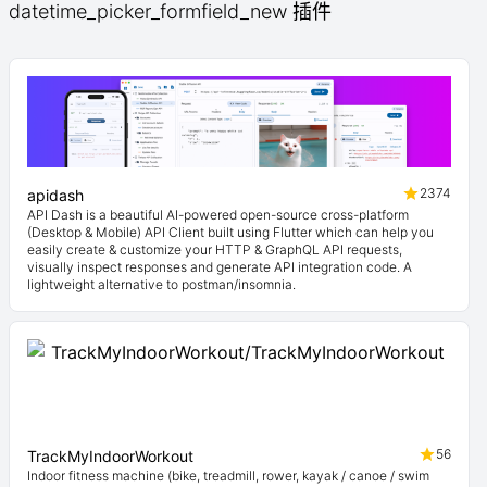
datetime_picker_formfield_new 插件
2374
apidash
API Dash is a beautiful AI-powered open-source cross-platform
(Desktop & Mobile) API Client built using Flutter which can help you
easily create & customize your HTTP & GraphQL API requests,
visually inspect responses and generate API integration code. A
lightweight alternative to postman/insomnia.
56
TrackMyIndoorWorkout
Indoor fitness machine (bike, treadmill, rower, kayak / canoe / swim