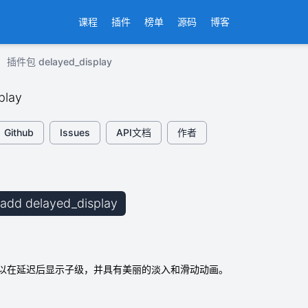
课程
插件
榜单
源码
博客
插件包 delayed_display
play
Github
Issues
API文档
作者
b add delayed_display
以在延迟后显示子级，并具有美丽的淡入和滑动动画。