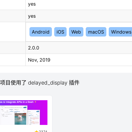
yes
yes
Android
iOS
Web
macOS
Windows
2.0.0
Nov, 2019
 项目使用了 delayed_display 插件
2374