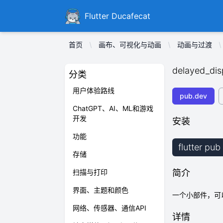
Ducafecat
Flutter Ducafecat
首页
画布、可视化与动画
动画与过渡
delayed_dis
分类
用户体验路线
pub.dev
ChatGPT、AI、ML和游戏
开发
安装
功能
flutter pu
存储
扫描与打印
简介
界面、主题和颜色
一个小部件，可
网络、传感器、通信API
详情