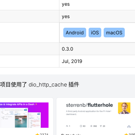
yes
yes
Android
iOS
macOS
0.3.0
Jul, 2019
 项目使用了 dio_http_cache 插件
2374
39