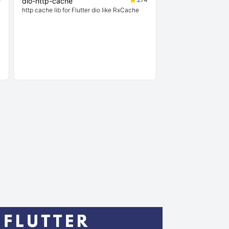
dio-http-cache
http cache lib for Flutter dio like RxCache