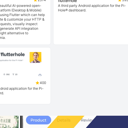
flutterhole
beautiful AI-powered open-
A third party Android application for the Pi-
latform (Desktop & Mobile)
Hole® dashboard.
t using Flutter which can help
ate & customize your HTTP &
quests, visually inspect
generate API integration
ight alternative to
nia.
400
droid application for the Pi-
rd.