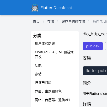
Ducafecat
Flutter Ducafecat
首页
存储
缓存与临时存储
插件包 dio
dio_http_ca
分类
用户体验路线
pub.dev
ChatGPT、AI、ML和游戏
开发
安装
功能
flutter pu
存储
扫描与打印
简介
界面、主题和颜色
用于Flutter 
网络、传感器、通信API
详情