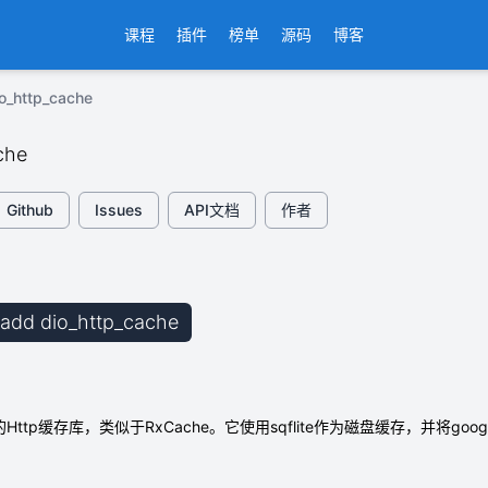
课程
插件
榜单
源码
博客
_http_cache
che
Github
Issues
API文档
作者
b add dio_http_cache
dio的Http缓存库，类似于RxCache。它使用sqflite作为磁盘缓存，并将googl