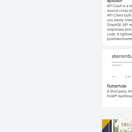
apidash
API Dash is a 
source cross-p
API Client buil
you easily cre
GraphQL API re
responses and 
code. A lightwe
postman/insom
flutterhole
A third party An
Hole® dashboa