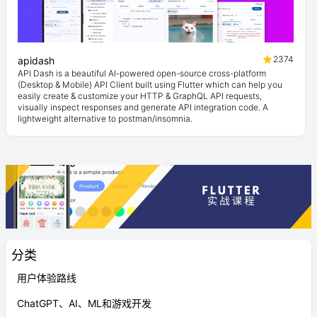
2374
apidash
API Dash is a beautiful AI-powered open-source cross-platform
(Desktop & Mobile) API Client built using Flutter which can help you
easily create & customize your HTTP & GraphQL API requests,
visually inspect responses and generate API integration code. A
lightweight alternative to postman/insomnia.
分类
用户体验路线
ChatGPT、AI、ML和游戏开发