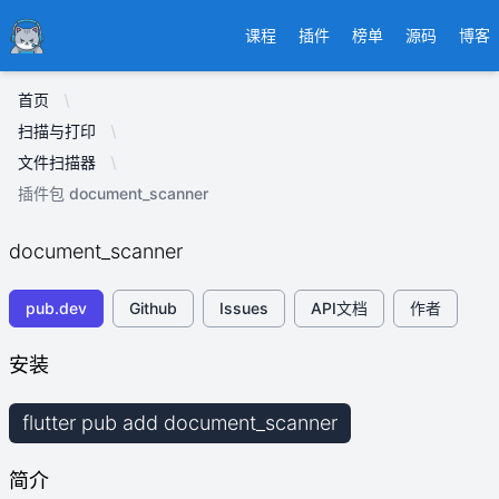
Ducafecat
课程
插件
榜单
源码
博客
首页
扫描与打印
文件扫描器
插件包 document_scanner
document_scanner
pub.dev
Github
Issues
API文档
作者
安装
flutter pub add document_scanner
简介