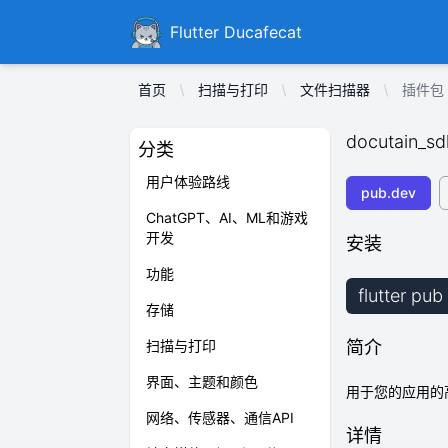
Ducafecat
Flutter Ducafecat
首页
扫描与打印
文件扫描器
插件包 d
docutain_sd
分类
用户体验路线
pub.dev
ChatGPT、AI、ML和游戏
开发
安装
功能
flutter pu
存储
扫描与打印
简介
界面、主题和颜色
用于您的应用的
网络、传感器、通信API
详情