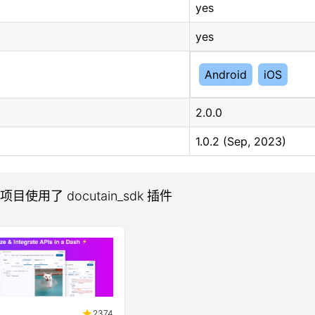
yes
yes
Android
iOS
2.0.0
1.0.2 (Sep, 2023)
 项目使用了 docutain_sdk 插件
2374