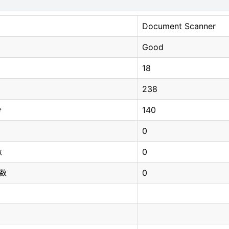
Document Scanner
Good
18
238
140
分
0
0
数
0
总数