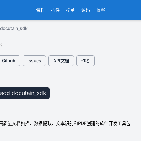
课程
插件
榜单
源码
博客
ocutain_sdk
k
Github
Issues
API文档
作者
b add docutain_sdk
高质量文档扫描、数据提取、文本识别和PDF创建的软件开发工具包