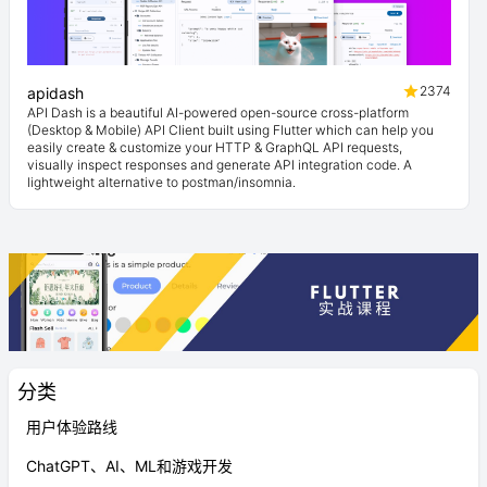
2374
apidash
API Dash is a beautiful AI-powered open-source cross-platform
(Desktop & Mobile) API Client built using Flutter which can help you
easily create & customize your HTTP & GraphQL API requests,
visually inspect responses and generate API integration code. A
lightweight alternative to postman/insomnia.
分类
用户体验路线
ChatGPT、AI、ML和游戏开发