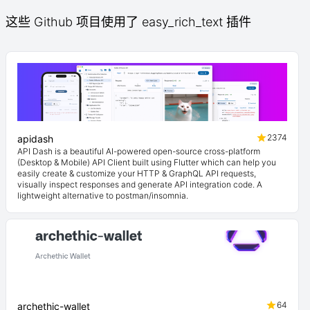
这些 Github 项目使用了 easy_rich_text 插件
2374
apidash
API Dash is a beautiful AI-powered open-source cross-platform
(Desktop & Mobile) API Client built using Flutter which can help you
easily create & customize your HTTP & GraphQL API requests,
visually inspect responses and generate API integration code. A
lightweight alternative to postman/insomnia.
64
archethic-wallet