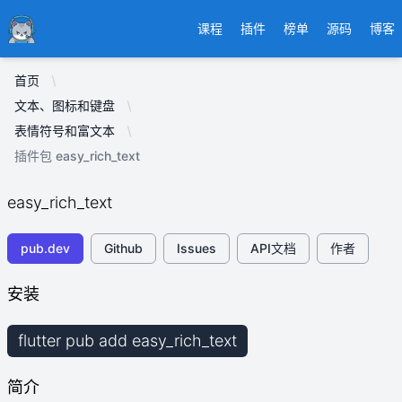
Ducafecat
课程
插件
榜单
源码
博客
首页
文本、图标和键盘
表情符号和富文本
插件包 easy_rich_text
easy_rich_text
pub.dev
Github
Issues
API文档
作者
安装
flutter pub add easy_rich_text
简介