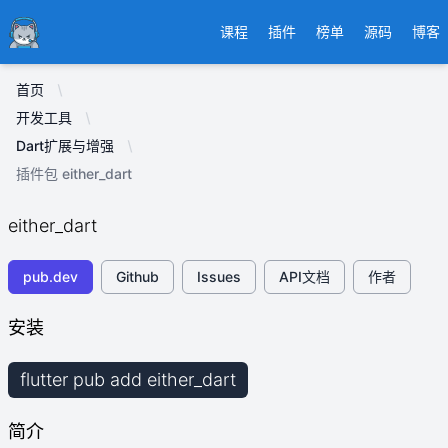
Ducafecat
课程
插件
榜单
源码
博客
首页
开发工具
Dart扩展与增强
插件包 either_dart
either_dart
pub.dev
Github
Issues
API文档
作者
安装
flutter pub add either_dart
简介