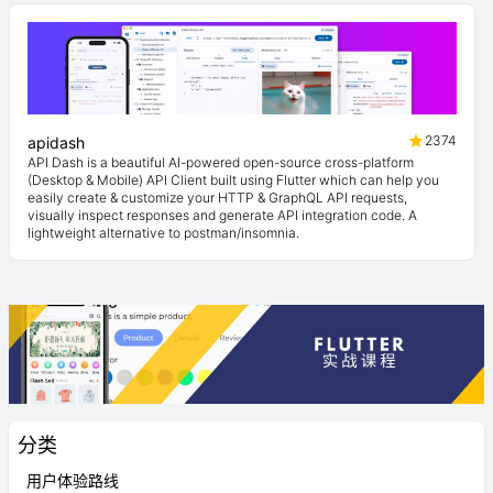
2374
apidash
API Dash is a beautiful AI-powered open-source cross-platform
(Desktop & Mobile) API Client built using Flutter which can help you
easily create & customize your HTTP & GraphQL API requests,
visually inspect responses and generate API integration code. A
lightweight alternative to postman/insomnia.
分类
用户体验路线