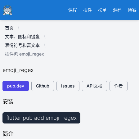
Ducafecat
课程
插件
榜单
源码
博客
首页
文本、图标和键盘
表情符号和富文本
插件包 emoji_regex
emoji_regex
pub.dev
Github
Issues
API文档
作者
安装
flutter pub add emoji_regex
简介