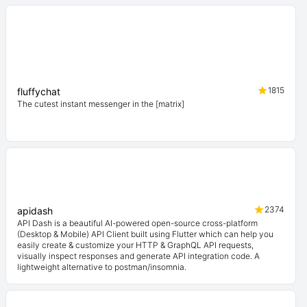
1815
fluffychat
The cutest instant messenger in the [matrix]
2374
apidash
API Dash is a beautiful AI-powered open-source cross-platform
(Desktop & Mobile) API Client built using Flutter which can help you
easily create & customize your HTTP & GraphQL API requests,
visually inspect responses and generate API integration code. A
lightweight alternative to postman/insomnia.