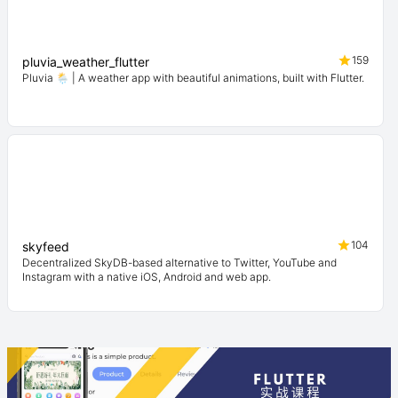
159
pluvia_weather_flutter
Pluvia 🌦️ | A weather app with beautiful animations, built with Flutter.
104
skyfeed
Decentralized SkyDB-based alternative to Twitter, YouTube and
Instagram with a native iOS, Android and web app.