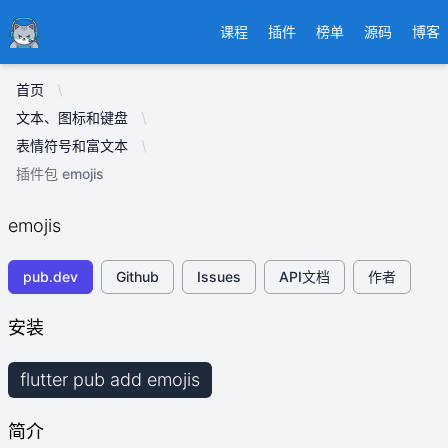
Ducafecat
课程
插件
榜单
源码
博客
首页
文本、图标和键盘
表情符号和富文本
插件包 emojis
emojis
pub.dev
Github
Issues
API文档
作者
安装
flutter pub add emojis
简介