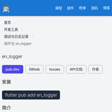
Ducafecat
课程
插件
榜单
源码
博客
首页
开发工具
调试与日志记录
插件包 en_logger
en_logger
pub.dev
Github
Issues
API文档
作者
安装
flutter pub add en_logger
简介