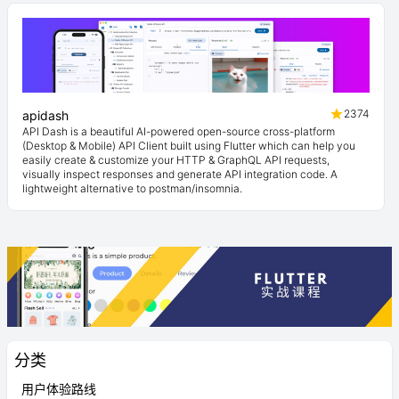
2374
apidash
API Dash is a beautiful AI-powered open-source cross-platform
(Desktop & Mobile) API Client built using Flutter which can help you
easily create & customize your HTTP & GraphQL API requests,
visually inspect responses and generate API integration code. A
lightweight alternative to postman/insomnia.
分类
用户体验路线