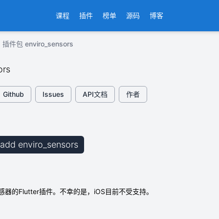
课程
插件
榜单
源码
博客
插件包 enviro_sensors
ors
Github
Issues
API文档
作者
b add enviro_sensors
器的Flutter插件。不幸的是，iOS目前不受支持。