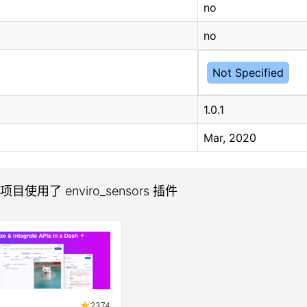
no
no
Not Specified
1.0.1
Mar, 2020
 项目使用了 enviro_sensors 插件
2374