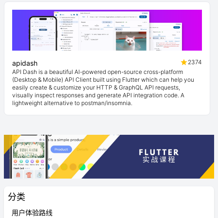
2374
apidash
API Dash is a beautiful AI-powered open-source cross-platform
(Desktop & Mobile) API Client built using Flutter which can help you
easily create & customize your HTTP & GraphQL API requests,
visually inspect responses and generate API integration code. A
lightweight alternative to postman/insomnia.
分类
用户体验路线