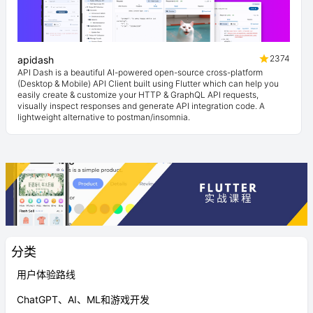
2374
apidash
API Dash is a beautiful AI-powered open-source cross-platform
(Desktop & Mobile) API Client built using Flutter which can help you
easily create & customize your HTTP & GraphQL API requests,
visually inspect responses and generate API integration code. A
lightweight alternative to postman/insomnia.
分类
用户体验路线
ChatGPT、AI、ML和游戏开发