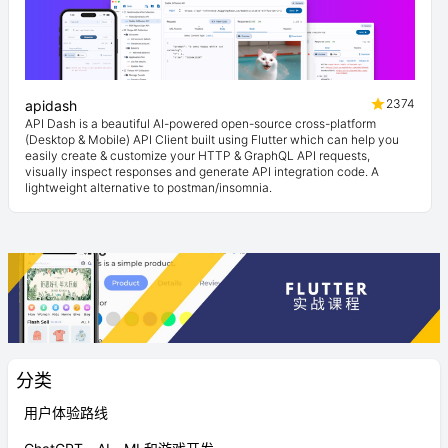
2374
apidash
API Dash is a beautiful AI-powered open-source cross-platform
(Desktop & Mobile) API Client built using Flutter which can help you
easily create & customize your HTTP & GraphQL API requests,
visually inspect responses and generate API integration code. A
lightweight alternative to postman/insomnia.
分类
用户体验路线