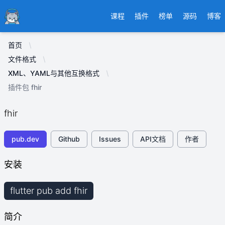
Ducafecat
课程
插件
榜单
源码
博客
首页
文件格式
XML、YAML与其他互换格式
插件包 fhir
fhir
pub.dev
Github
Issues
API文档
作者
安装
flutter pub add fhir
简介