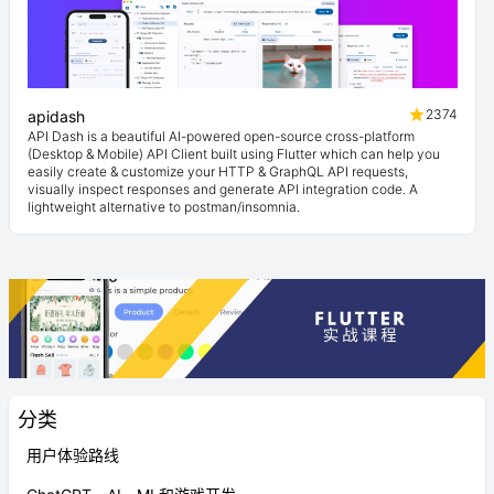
2374
apidash
API Dash is a beautiful AI-powered open-source cross-platform
(Desktop & Mobile) API Client built using Flutter which can help you
easily create & customize your HTTP & GraphQL API requests,
visually inspect responses and generate API integration code. A
lightweight alternative to postman/insomnia.
分类
用户体验路线