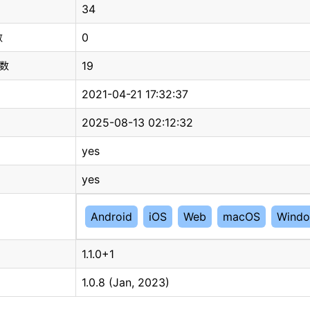
34
0
数
19
总数
2021-04-21 17:32:37
2025-08-13 02:12:32
yes
yes
Android
iOS
Web
macOS
Wind
1.1.0+1
1.0.8 (Jan, 2023)