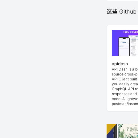
这些 Github
apidash
API Dash is a 
source cross-p
API Client buil
you easily cre
GraphQL API re
responses and 
code. A lightwe
postman/insom