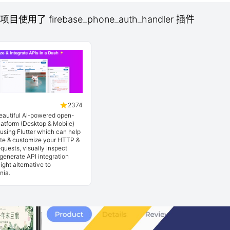
 项目使用了 firebase_phone_auth_handler 插件
2374
beautiful AI-powered open-
latform (Desktop & Mobile)
t using Flutter which can help
ate & customize your HTTP &
quests, visually inspect
generate API integration
ight alternative to
nia.