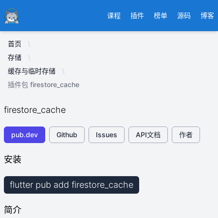
Ducafecat
课程
插件
榜单
源码
博客
首页
存储
缓存与临时存储
插件包 firestore_cache
firestore_cache
pub.dev
Github
Issues
API文档
作者
安装
flutter pub add firestore_cache
简介