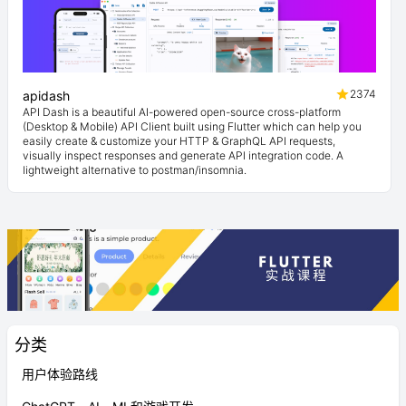
2374
apidash
API Dash is a beautiful AI-powered open-source cross-platform
(Desktop & Mobile) API Client built using Flutter which can help you
easily create & customize your HTTP & GraphQL API requests,
visually inspect responses and generate API integration code. A
lightweight alternative to postman/insomnia.
分类
用户体验路线