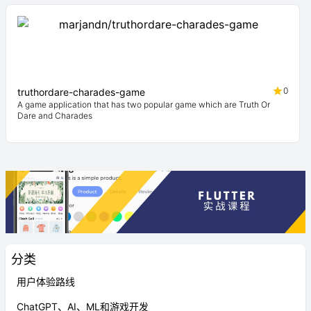
0
truthordare-charades-game
A game application that has two popular game which are Truth Or
Dare and Charades
分类
用户体验路线
ChatGPT、AI、ML和游戏开发