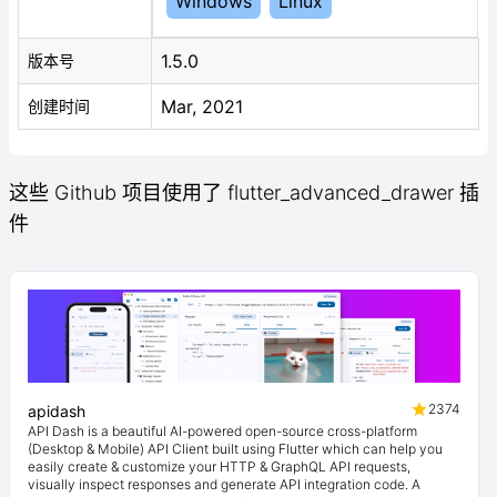
Windows
Linux
1.5.0
版本号
Mar, 2021
创建时间
这些 Github 项目使用了 flutter_advanced_drawer 插
件
2374
apidash
API Dash is a beautiful AI-powered open-source cross-platform
(Desktop & Mobile) API Client built using Flutter which can help you
easily create & customize your HTTP & GraphQL API requests,
visually inspect responses and generate API integration code. A