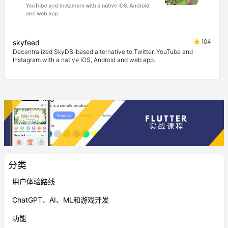
104
skyfeed
Decentralized SkyDB-based alternative to Twitter, YouTube and
Instagram with a native iOS, Android and web app.
分类
用户体验路线
ChatGPT、AI、ML和游戏开发
功能