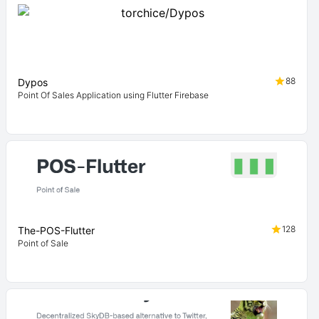
88
Dypos
Point Of Sales Application using Flutter Firebase
128
The-POS-Flutter
Point of Sale